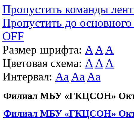
Пропустить команды лен
Пропустить до основного
OFF
Размер шрифта:
A
A
A
Цветовая схема:
A
A
A
Интервал:
Aa
Aa
Aa
Филиал МБУ «ГКЦСОН» Октя
Филиал МБУ «ГКЦСОН» Октя