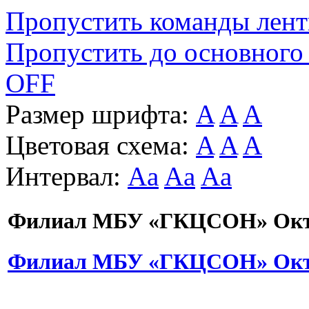
Пропустить команды лен
Пропустить до основного
OFF
Размер шрифта:
A
A
A
Цветовая схема:
A
A
A
Интервал:
Aa
Aa
Aa
Филиал МБУ «ГКЦСОН» Октя
Филиал МБУ «ГКЦСОН» Октя