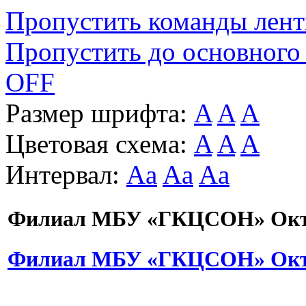
Пропустить команды лен
Пропустить до основного
OFF
Размер шрифта:
A
A
A
Цветовая схема:
A
A
A
Интервал:
Aa
Aa
Aa
Филиал МБУ «ГКЦСОН» Октя
Филиал МБУ «ГКЦСОН» Октя