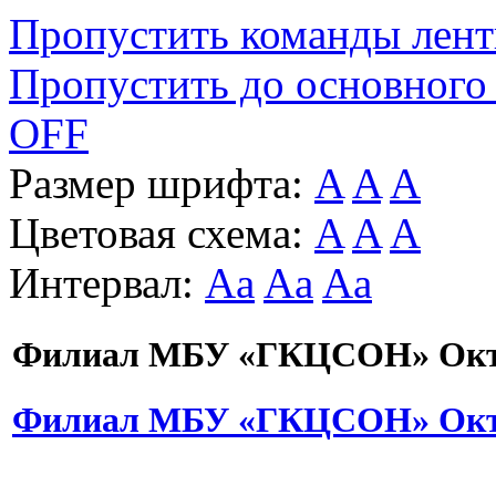
Пропустить команды лен
Пропустить до основного
OFF
Размер шрифта:
A
A
A
Цветовая схема:
A
A
A
Интервал:
Aa
Aa
Aa
Филиал МБУ «ГКЦСОН» Октя
Филиал МБУ «ГКЦСОН» Октя