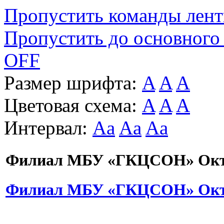
Пропустить команды лен
Пропустить до основного
OFF
Размер шрифта:
A
A
A
Цветовая схема:
A
A
A
Интервал:
Aa
Aa
Aa
Филиал МБУ «ГКЦСОН» Октя
Филиал МБУ «ГКЦСОН» Октя