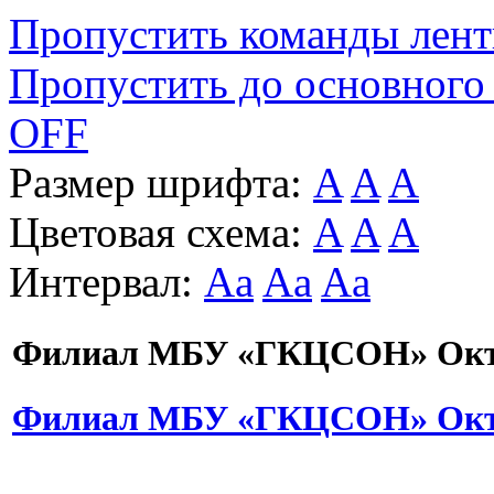
Пропустить команды лен
Пропустить до основного
OFF
Размер шрифта:
A
A
A
Цветовая схема:
A
A
A
Интервал:
Aa
Aa
Aa
Филиал МБУ «ГКЦСОН» Октя
Филиал МБУ «ГКЦСОН» Октя