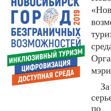
«Нов
воз
тури
сре
Орг
мэри
За
серь
по 