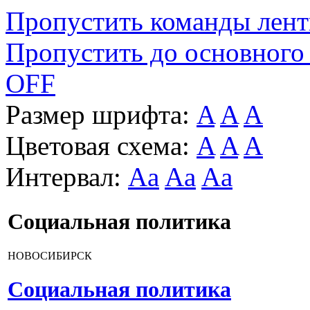
Пропустить команды лен
Пропустить до основного
OFF
Размер шрифта:
A
A
A
Цветовая схема:
A
A
A
Интервал:
Aa
Aa
Aa
Социальная политика
НОВОСИБИРСК
Социальная политика