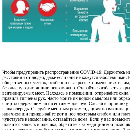
Чтобы предупредить распространение COVID-19: Держитесь н
расстоянии от людей, даже если они не кажутся заболевшими. 
общественных местах, особенно в закрытых помещениях и там,
безопасную дистанцию невозможно. Старайтесь избегать закры
вентилируемых мест. Находясь в помещении, открывайте окна
правила гигиены рук. Часто мойте их водой с мылом или обра
спиртосодержащим антисептиком для рук. Сделайте прививку, 
ваша очередь. Следуйте местным рекомендациям по вакцинаци
или чихании прикрывайте рот и нос локтевым сгибом или плат
чувствуете недомогание, оставайтесь дома. Если у вас повысит
появится кашель и одышка, обратитесь за медицинской помощ
вы это сделаете, тем быстрее вас направят к нужному врачу. Та