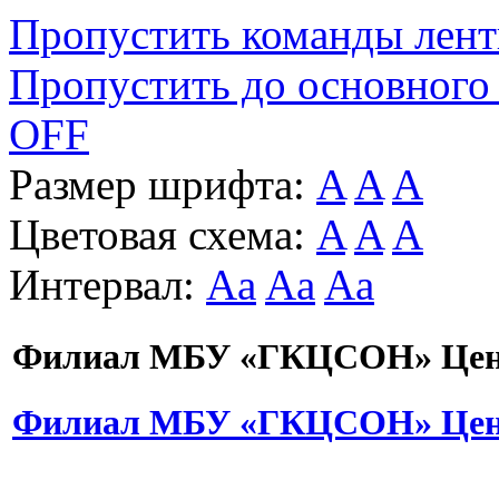
Пропустить команды лен
Пропустить до основного
OFF
Размер шрифта:
A
A
A
Цветовая схема:
A
A
A
Интервал:
Aa
Aa
Aa
Филиал МБУ «ГКЦСОН» Цент
Филиал МБУ «ГКЦСОН» Цент