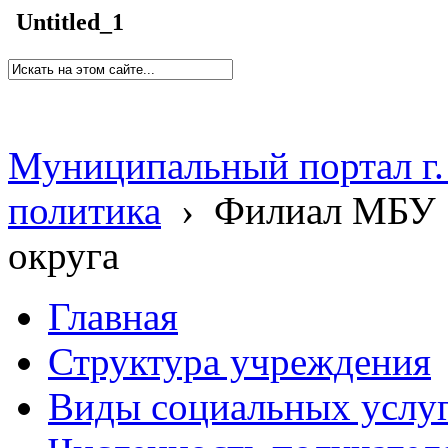
Untitled_1
Муниципальный портал г.
политика
›
Филиал МБУ 
округа
Главная
Структура учреждения
Виды социальных услу