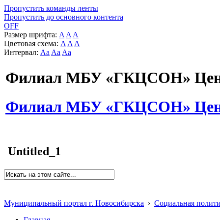
Пропустить команды ленты
Пропустить до основного контента
OFF
Размер шрифта:
A
A
A
Цветовая схема:
A
A
A
Интервал:
Aa
Aa
Aa
Филиал МБУ «ГКЦСОН» Цент
Филиал МБУ «ГКЦСОН» Цент
Untitled_1
Муниципальный портал г. Новосибирска
›
Социальная полит
Главная