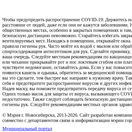
Чтобы предупредить распространение COVID-19: Держитесь н
расстоянии от людей, даже если они не кажутся заболевшими. 
общественных местах, особенно в закрытых помещениях и там,
безопасную дистанцию невозможно. Старайтесь избегать закры
вентилируемых мест. Находясь в помещении, открывайте окна
правила гигиены рук. Часто мойте их водой с мылом или обра
спиртосодержащим антисептиком для рук. Сделайте прививку, 
ваша очередь. Следуйте местным рекомендациям по вакцинаци
или чихании прикрывайте рот и нос локтевым сгибом или плат
чувствуете недомогание, оставайтесь дома. Если у вас повысит
появится кашель и одышка, обратитесь за медицинской помощ
вы это сделаете, тем быстрее вас направят к нужному врачу. Та
себя и предотвратите распространение вирусов и других инфе
Надев маску, вы поможете предотвратить передачу вируса от с
Одних только масок для защиты от вируса, вызывающего COVI
недостаточно. Также следует соблюдать безопасную дистанцию
гигиены рук. Следуйте рекомендациям местных органов здрав
© Мэрия г. Новосибирска, 2013-2026. Сайт разработан компан
совместно с департаментом связи и информатизации мэрии го
Муниципальный портал