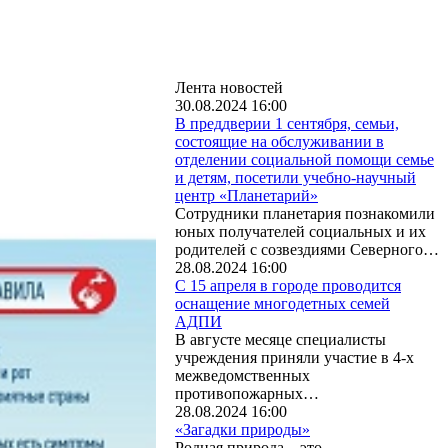
Лента новостей
30.08.2024 16:00
В преддверии 1 сентября, семьи,
состоящие на обслуживании в
отделении социальной помощи семье
и детям, посетили учебно-научный
центр «Планетарий»
Сотрудники планетария познакомили
юных получателей социальных и их
родителей с созвездиями Северного…
28.08.2024 16:00
С 15 апреля в городе проводится
оснащение многодетных семей
АДПИ
В августе месяце специалисты
учреждения приняли участие в 4-х
межведомственных
противопожарных…
28.08.2024 16:00
«Загадки природы»
Родная природа – это