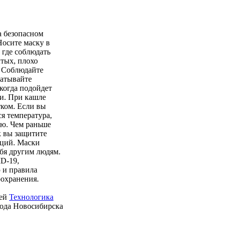
а безопасном
Носите маску в
 где соблюдать
тых, плохо
. Соблюдайте
батывайте
когда подойдет
и. При кашле
ком. Если вы
ся температура,
ью. Чем раньше
к вы защитите
кций. Маски
ебя другим людям.
D-19,
 и правила
оохранения.
ией
Технологика
рода Новосибирска