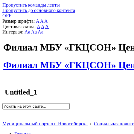
Пропустить команды ленты
Пропустить до основного контента
OFF
Размер шрифта:
A
A
A
Цветовая схема:
A
A
A
Интервал:
Aa
Aa
Aa
Филиал МБУ «ГКЦСОН» Цент
Филиал МБУ «ГКЦСОН» Цент
Untitled_1
Муниципальный портал г. Новосибирска
›
Социальная полит
Главная