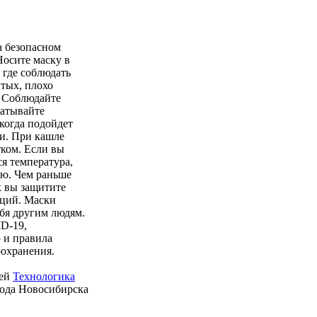
а безопасном
Носите маску в
 где соблюдать
тых, плохо
. Соблюдайте
батывайте
когда подойдет
и. При кашле
ком. Если вы
ся температура,
ью. Чем раньше
к вы защитите
кций. Маски
ебя другим людям.
D-19,
 и правила
оохранения.
ией
Технологика
рода Новосибирска