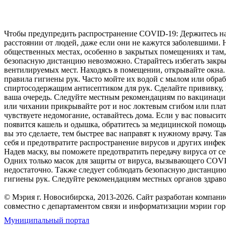
Чтобы предупредить распространение COVID-19: Держитесь н
расстоянии от людей, даже если они не кажутся заболевшими. 
общественных местах, особенно в закрытых помещениях и там,
безопасную дистанцию невозможно. Старайтесь избегать закры
вентилируемых мест. Находясь в помещении, открывайте окна
правила гигиены рук. Часто мойте их водой с мылом или обра
спиртосодержащим антисептиком для рук. Сделайте прививку, 
ваша очередь. Следуйте местным рекомендациям по вакцинаци
или чихании прикрывайте рот и нос локтевым сгибом или плат
чувствуете недомогание, оставайтесь дома. Если у вас повысит
появится кашель и одышка, обратитесь за медицинской помощ
вы это сделаете, тем быстрее вас направят к нужному врачу. Та
себя и предотвратите распространение вирусов и других инфе
Надев маску, вы поможете предотвратить передачу вируса от с
Одних только масок для защиты от вируса, вызывающего COVI
недостаточно. Также следует соблюдать безопасную дистанцию
гигиены рук. Следуйте рекомендациям местных органов здрав
© Мэрия г. Новосибирска, 2013-2026. Сайт разработан компан
совместно с департаментом связи и информатизации мэрии го
Муниципальный портал