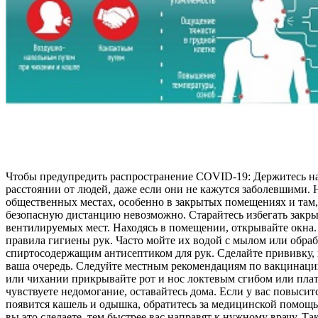
Чтобы предупредить распространение COVID-19: Держитесь н
расстоянии от людей, даже если они не кажутся заболевшими. 
общественных местах, особенно в закрытых помещениях и там,
безопасную дистанцию невозможно. Старайтесь избегать закры
вентилируемых мест. Находясь в помещении, открывайте окна
правила гигиены рук. Часто мойте их водой с мылом или обра
спиртосодержащим антисептиком для рук. Сделайте прививку, 
ваша очередь. Следуйте местным рекомендациям по вакцинаци
или чихании прикрывайте рот и нос локтевым сгибом или плат
чувствуете недомогание, оставайтесь дома. Если у вас повысит
появится кашель и одышка, обратитесь за медицинской помощ
вы это сделаете, тем быстрее вас направят к нужному врачу. Та