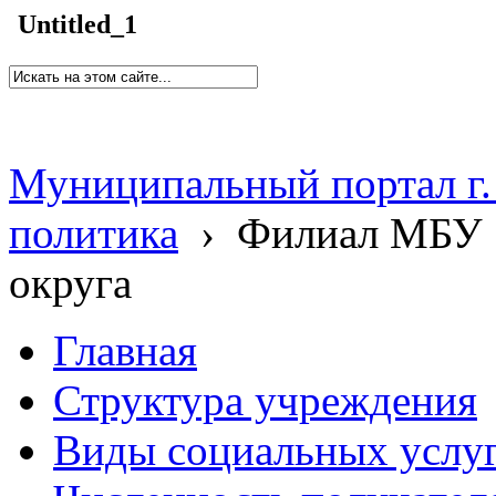
Untitled_1
Муниципальный портал г.
политика
›
Филиал МБУ 
округа
Главная
Структура учреждения
Виды социальных услу