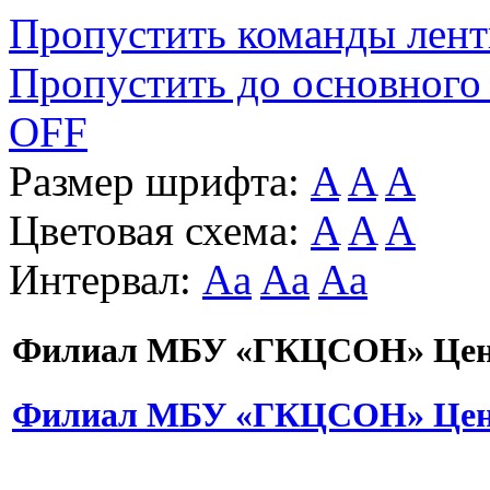
Пропустить команды лен
Пропустить до основного
OFF
Размер шрифта:
A
A
A
Цветовая схема:
A
A
A
Интервал:
Aa
Aa
Aa
Филиал МБУ «ГКЦСОН» Цент
Филиал МБУ «ГКЦСОН» Цент