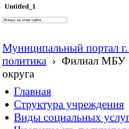
Untitled_1
Муниципальный портал г.
политика
›
Филиал МБУ 
округа
Главная
Структура учреждения
Виды социальных услу