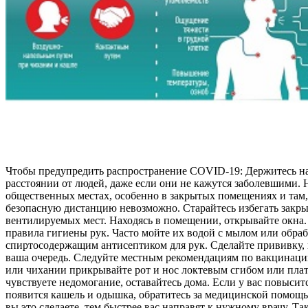
Чтобы предупредить распространение COVID-19: Держитесь н
расстоянии от людей, даже если они не кажутся заболевшими. 
общественных местах, особенно в закрытых помещениях и там,
безопасную дистанцию невозможно. Старайтесь избегать закры
вентилируемых мест. Находясь в помещении, открывайте окна
правила гигиены рук. Часто мойте их водой с мылом или обра
спиртосодержащим антисептиком для рук. Сделайте прививку, 
ваша очередь. Следуйте местным рекомендациям по вакцинаци
или чихании прикрывайте рот и нос локтевым сгибом или плат
чувствуете недомогание, оставайтесь дома. Если у вас повысит
появится кашель и одышка, обратитесь за медицинской помощ
вы это сделаете, тем быстрее вас направят к нужному врачу. Та