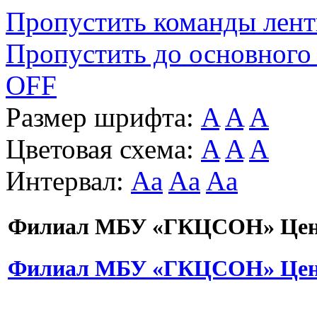
Пропустить команды лен
Пропустить до основного
OFF
Размер шрифта:
A
A
A
Цветовая схема:
A
A
A
Интервал:
Aa
Aa
Aa
Филиал МБУ «ГКЦСОН» Цент
Филиал МБУ «ГКЦСОН» Цент