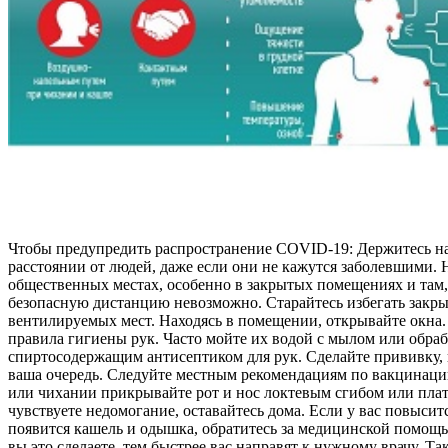
Чтобы предупредить распространение COVID-19: Держитесь н
расстоянии от людей, даже если они не кажутся заболевшими. 
общественных местах, особенно в закрытых помещениях и там,
безопасную дистанцию невозможно. Старайтесь избегать закры
вентилируемых мест. Находясь в помещении, открывайте окна
правила гигиены рук. Часто мойте их водой с мылом или обра
спиртосодержащим антисептиком для рук. Сделайте прививку, 
ваша очередь. Следуйте местным рекомендациям по вакцинаци
или чихании прикрывайте рот и нос локтевым сгибом или плат
чувствуете недомогание, оставайтесь дома. Если у вас повысит
появится кашель и одышка, обратитесь за медицинской помощ
вы это сделаете, тем быстрее вас направят к нужному врачу. Та