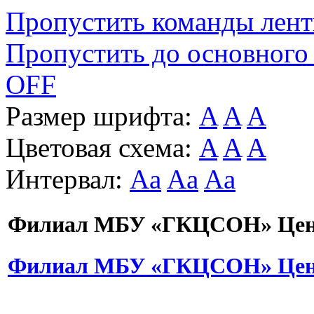
Пропустить команды лен
Пропустить до основного
OFF
Размер шрифта:
A
A
A
Цветовая схема:
A
A
A
Интервал:
Aa
Aa
Aa
Филиал МБУ «ГКЦСОН» Цент
Филиал МБУ «ГКЦСОН» Цент