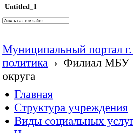
Untitled_1
Муниципальный портал г.
политика
›
Филиал МБУ 
округа
Главная
Структура учреждения
Виды социальных услу