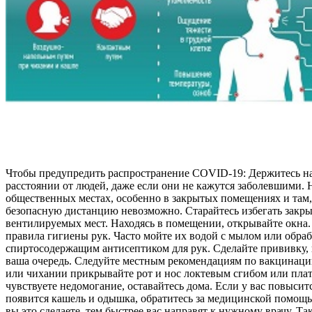
Чтобы предупредить распространение COVID-19: Держитесь н
расстоянии от людей, даже если они не кажутся заболевшими. 
общественных местах, особенно в закрытых помещениях и там,
безопасную дистанцию невозможно. Старайтесь избегать закры
вентилируемых мест. Находясь в помещении, открывайте окна
правила гигиены рук. Часто мойте их водой с мылом или обра
спиртосодержащим антисептиком для рук. Сделайте прививку, 
ваша очередь. Следуйте местным рекомендациям по вакцинаци
или чихании прикрывайте рот и нос локтевым сгибом или плат
чувствуете недомогание, оставайтесь дома. Если у вас повысит
появится кашель и одышка, обратитесь за медицинской помощ
вы это сделаете, тем быстрее вас направят к нужному врачу. Та