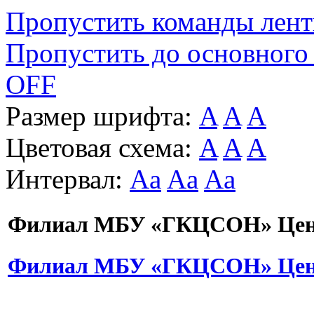
Пропустить команды лен
Пропустить до основного
OFF
Размер шрифта:
A
A
A
Цветовая схема:
A
A
A
Интервал:
Aa
Aa
Aa
Филиал МБУ «ГКЦСОН» Цент
Филиал МБУ «ГКЦСОН» Цент