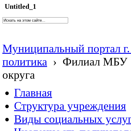
Untitled_1
Муниципальный портал г.
политика
›
Филиал МБУ 
округа
Главная
Структура учреждения
Виды социальных услу