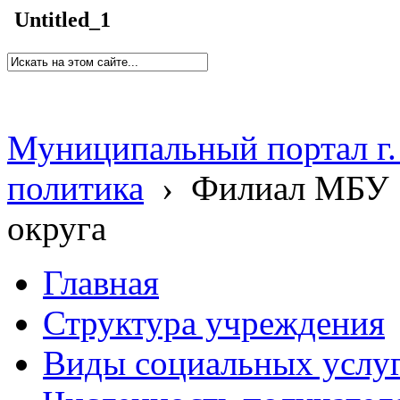
Untitled_1
Муниципальный портал г.
политика
›
Филиал МБУ 
округа
Главная
Структура учреждения
Виды социальных услу