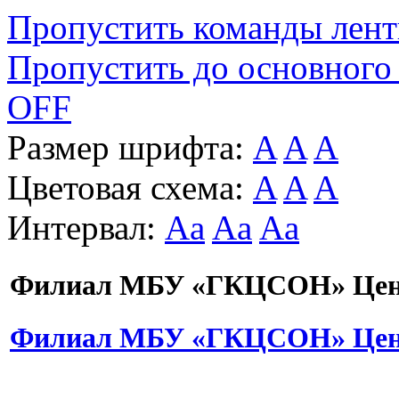
Пропустить команды лен
Пропустить до основного
OFF
Размер шрифта:
A
A
A
Цветовая схема:
A
A
A
Интервал:
Aa
Aa
Aa
Филиал МБУ «ГКЦСОН» Цент
Филиал МБУ «ГКЦСОН» Цент