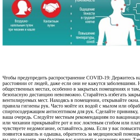
Чтобы предупредить распространение COVID-19: Держитесь н
расстоянии от людей, даже если они не кажутся заболевшими. 
общественных местах, особенно в закрытых помещениях и там,
безопасную дистанцию невозможно. Старайтесь избегать закры
вентилируемых мест. Находясь в помещении, открывайте окна
правила гигиены рук. Часто мойте их водой с мылом или обра
спиртосодержащим антисептиком для рук. Сделайте прививку, 
ваша очередь. Следуйте местным рекомендациям по вакцинаци
или чихании прикрывайте рот и нос локтевым сгибом или плат
чувствуете недомогание, оставайтесь дома. Если у вас повысит
появится кашель и одышка, обратитесь за медицинской помощ
вы это сделаете, тем быстрее вас направят к нужному врачу. Та