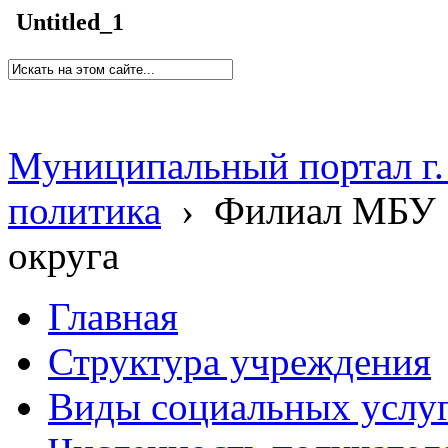
Untitled_1
Муниципальный портал г.
политика
›
Филиал МБУ 
округа
Главная
Структура учреждения
Виды социальных услу