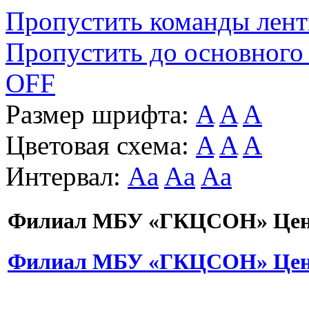
Пропустить команды лен
Пропустить до основного
OFF
Размер шрифта:
A
A
A
Цветовая схема:
A
A
A
Интервал:
Aa
Aa
Aa
Филиал МБУ «ГКЦСОН» Цент
Филиал МБУ «ГКЦСОН» Цент