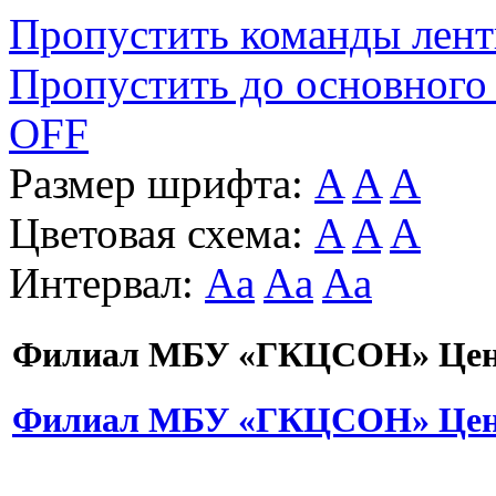
Пропустить команды лен
Пропустить до основного
OFF
Размер шрифта:
A
A
A
Цветовая схема:
A
A
A
Интервал:
Aa
Aa
Aa
Филиал МБУ «ГКЦСОН» Цент
Филиал МБУ «ГКЦСОН» Цент