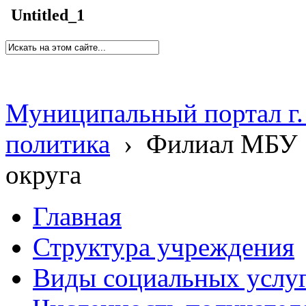
Untitled_1
Муниципальный портал г.
политика
›
Филиал МБУ 
округа
Главная
Структура учреждения
Виды социальных услу