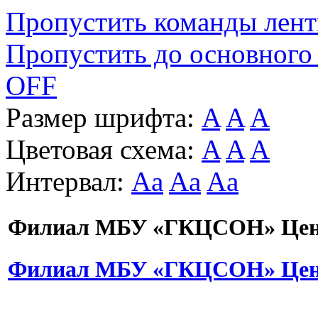
Пропустить команды лен
Пропустить до основного
OFF
Размер шрифта:
A
A
A
Цветовая схема:
A
A
A
Интервал:
Aa
Aa
Aa
Филиал МБУ «ГКЦСОН» Цент
Филиал МБУ «ГКЦСОН» Цент