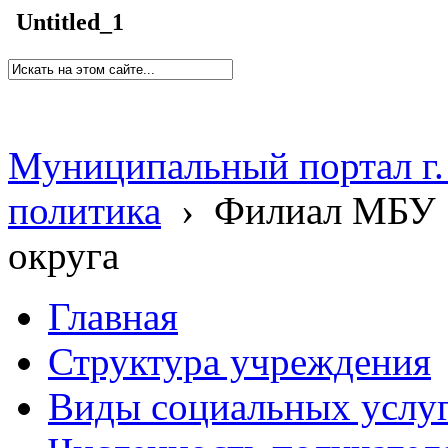
Untitled_1
Муниципальный портал г.
политика
›
Филиал МБУ 
округа
Главная
Структура учреждения
Виды социальных услу