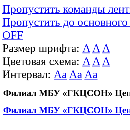
Пропустить команды лен
Пропустить до основного
OFF
Размер шрифта:
A
A
A
Цветовая схема:
A
A
A
Интервал:
Aa
Aa
Aa
Филиал МБУ «ГКЦСОН» Цент
Филиал МБУ «ГКЦСОН» Цент