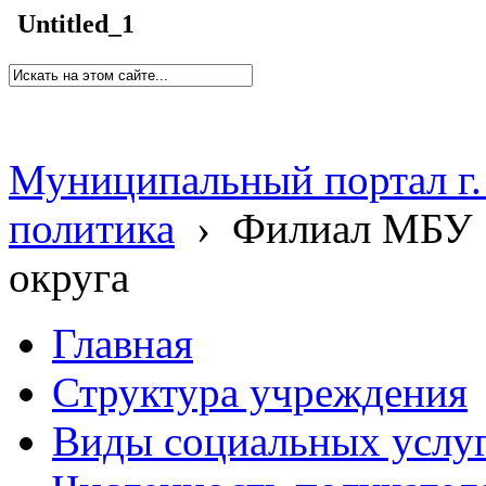
Untitled_1
Муниципальный портал г.
политика
›
Филиал МБУ 
округа
Главная
Структура учреждения
Виды социальных услу