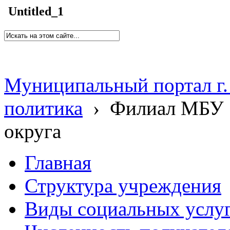
Untitled_1
Муниципальный портал г.
политика
›
Филиал МБУ 
округа
Главная
Структура учреждения
Виды социальных услу