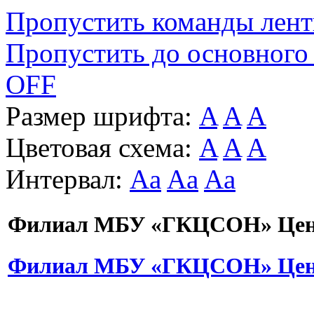
Пропустить команды лен
Пропустить до основного
OFF
Размер шрифта:
A
A
A
Цветовая схема:
A
A
A
Интервал:
Aa
Aa
Aa
Филиал МБУ «ГКЦСОН» Цент
Филиал МБУ «ГКЦСОН» Цент