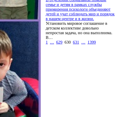
семье и детям в рамках службы
примирения психологи объединяют
детей и учат соблюдать мир и порядок
в нашем центре и в жизни.
Установить мировое соглашение в
детском коллективе довольно
непростая задача, но она выполнима.
В…
1
…
629
630
631
…
1399