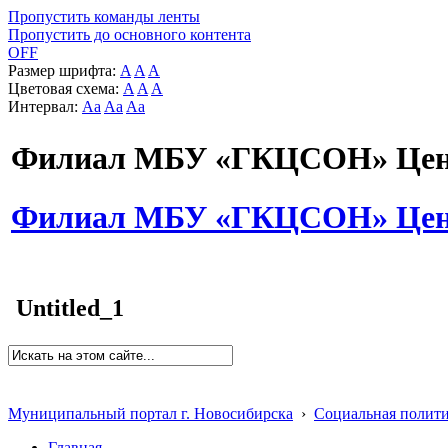
Пропустить команды ленты
Пропустить до основного контента
OFF
Размер шрифта:
A
A
A
Цветовая схема:
A
A
A
Интервал:
Aa
Aa
Aa
Филиал МБУ «ГКЦСОН» Цент
Филиал МБУ «ГКЦСОН» Цент
Untitled_1
Муниципальный портал г. Новосибирска
›
Социальная полит
Главная