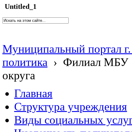
Untitled_1
Муниципальный портал г.
политика
›
Филиал МБУ 
округа
Главная
Структура учреждения
Виды социальных услу