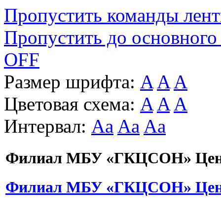
Пропустить команды лен
Пропустить до основного
OFF
Размер шрифта:
A
A
A
Цветовая схема:
A
A
A
Интервал:
Aa
Aa
Aa
Филиал МБУ «ГКЦСОН» Цент
Филиал МБУ «ГКЦСОН» Цент