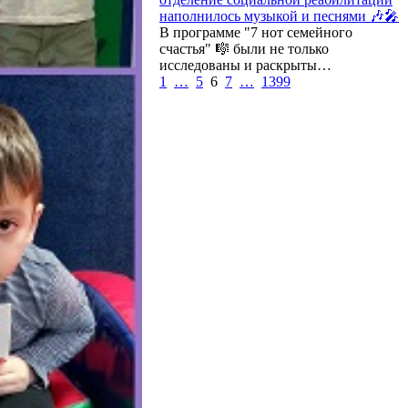
наполнилось музыкой и песнями 🎶🎤
В программе "7 нот семейного
счастья" 🎼 были не только
исследованы и раскрыты…
1
…
5
6
7
…
1399