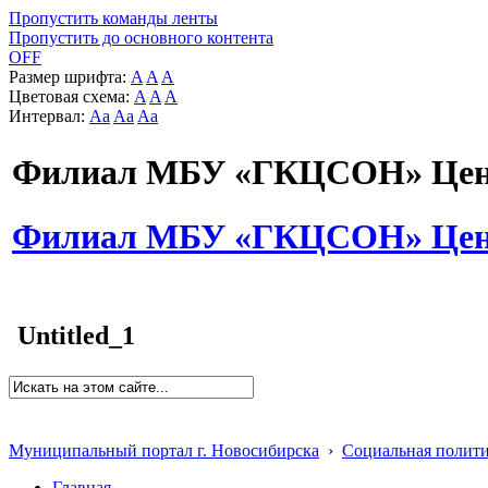
Пропустить команды ленты
Пропустить до основного контента
OFF
Размер шрифта:
A
A
A
Цветовая схема:
A
A
A
Интервал:
Aa
Aa
Aa
Филиал МБУ «ГКЦСОН» Цент
Филиал МБУ «ГКЦСОН» Цент
Untitled_1
Муниципальный портал г. Новосибирска
›
Социальная полит
Главная