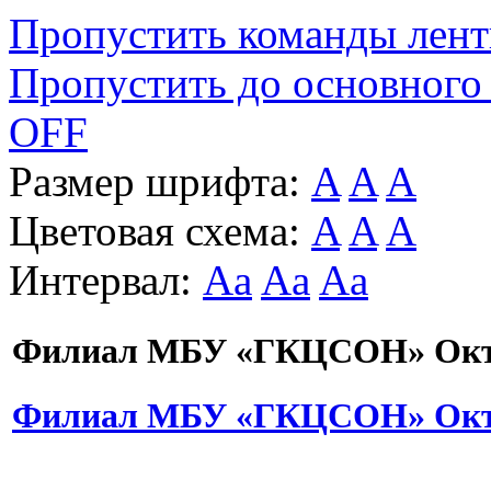
Пропустить команды лен
Пропустить до основного
OFF
Размер шрифта:
A
A
A
Цветовая схема:
A
A
A
Интервал:
Aa
Aa
Aa
Филиал МБУ «ГКЦСОН» Октя
Филиал МБУ «ГКЦСОН» Октя