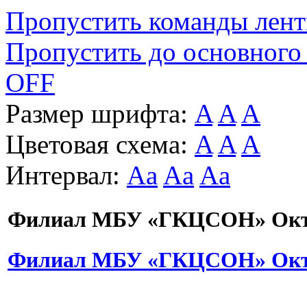
Пропустить команды лен
Пропустить до основного
OFF
Размер шрифта:
A
A
A
Цветовая схема:
A
A
A
Интервал:
Aa
Aa
Aa
Филиал МБУ «ГКЦСОН» Октя
Филиал МБУ «ГКЦСОН» Октя