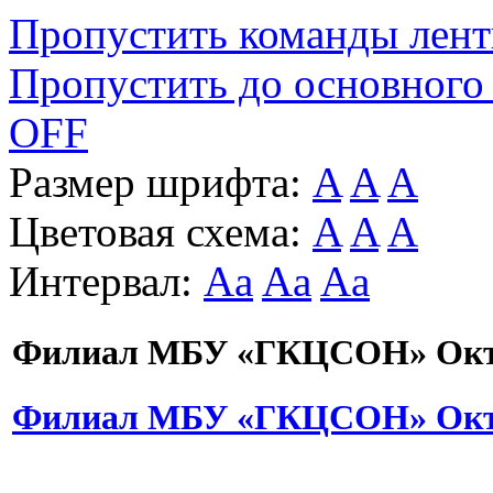
Пропустить команды лен
Пропустить до основного
OFF
Размер шрифта:
A
A
A
Цветовая схема:
A
A
A
Интервал:
Aa
Aa
Aa
Филиал МБУ «ГКЦСОН» Октя
Филиал МБУ «ГКЦСОН» Октя