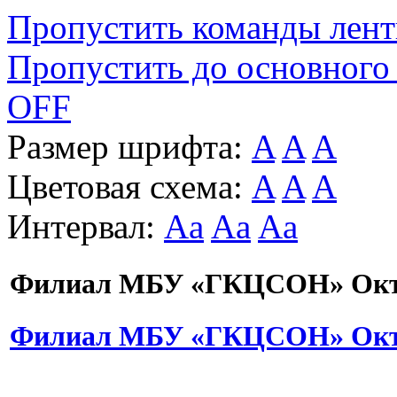
Пропустить команды лен
Пропустить до основного
OFF
Размер шрифта:
A
A
A
Цветовая схема:
A
A
A
Интервал:
Aa
Aa
Aa
Филиал МБУ «ГКЦСОН» Октя
Филиал МБУ «ГКЦСОН» Октя