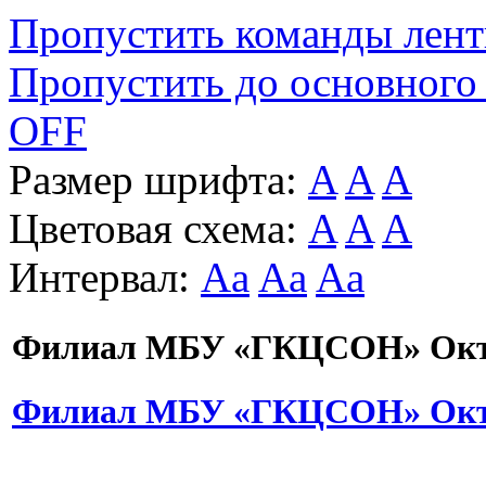
Пропустить команды лен
Пропустить до основного
OFF
Размер шрифта:
A
A
A
Цветовая схема:
A
A
A
Интервал:
Aa
Aa
Aa
Филиал МБУ «ГКЦСОН» Октя
Филиал МБУ «ГКЦСОН» Октя