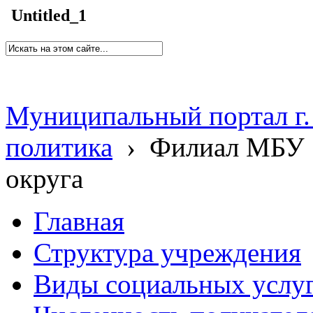
Untitled_1
Муниципальный портал г.
политика
›
Филиал МБУ 
округа
Главная
Структура учреждения
Виды социальных услу