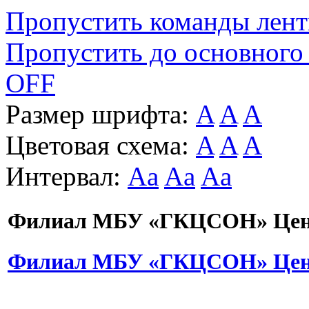
Пропустить команды лен
Пропустить до основного
OFF
Размер шрифта:
A
A
A
Цветовая схема:
A
A
A
Интервал:
Aa
Aa
Aa
Филиал МБУ «ГКЦСОН» Цент
Филиал МБУ «ГКЦСОН» Цент