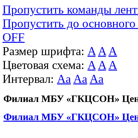
Пропустить команды лен
Пропустить до основного
OFF
Размер шрифта:
A
A
A
Цветовая схема:
A
A
A
Интервал:
Aa
Aa
Aa
Филиал МБУ «ГКЦСОН» Цент
Филиал МБУ «ГКЦСОН» Цент