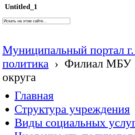
Untitled_1
Муниципальный портал г.
политика
›
Филиал МБУ 
округа
Главная
Структура учреждения
Виды социальных услу