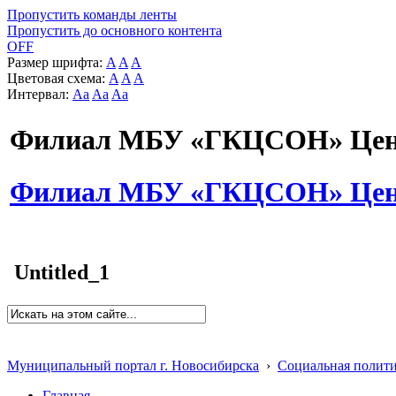
Пропустить команды ленты
Пропустить до основного контента
OFF
Размер шрифта:
A
A
A
Цветовая схема:
A
A
A
Интервал:
Aa
Aa
Aa
Филиал МБУ «ГКЦСОН» Цент
Филиал МБУ «ГКЦСОН» Цент
Untitled_1
Муниципальный портал г. Новосибирска
›
Социальная полит
Главная