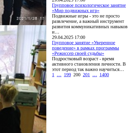
Групповое психологическое занятие
«Мир подвижных игр»
Подвижные игры - это не просто
развлечение, а важный инструмент
развития коммуникативных навыков
и…
29.04.2025 17:00
Групповое занятие «Уверенное
поведение» в рамках программы
«Режиссер своей судьбы»
Подростковый возраст - время
активного становления личности. В
этот период так важно научиться…
1
…
199
200
201
…
1400