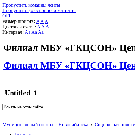
Пропустить команды ленты
Пропустить до основного контента
OFF
Размер шрифта:
A
A
A
Цветовая схема:
A
A
A
Интервал:
Aa
Aa
Aa
Филиал МБУ «ГКЦСОН» Цент
Филиал МБУ «ГКЦСОН» Цент
Untitled_1
Муниципальный портал г. Новосибирска
›
Социальная полит
Главная