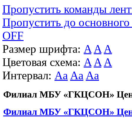
Пропустить команды лен
Пропустить до основного
OFF
Размер шрифта:
A
A
A
Цветовая схема:
A
A
A
Интервал:
Aa
Aa
Aa
Филиал МБУ «ГКЦСОН» Цент
Филиал МБУ «ГКЦСОН» Цент