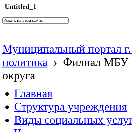
Untitled_1
Муниципальный портал г.
политика
›
Филиал МБУ 
округа
Главная
Структура учреждения
Виды социальных услу