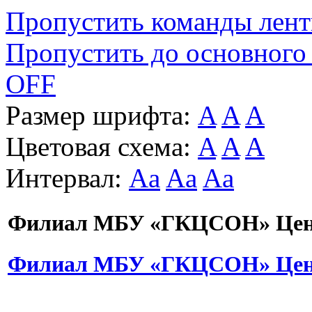
Пропустить команды лен
Пропустить до основного
OFF
Размер шрифта:
A
A
A
Цветовая схема:
A
A
A
Интервал:
Aa
Aa
Aa
Филиал МБУ «ГКЦСОН» Цент
Филиал МБУ «ГКЦСОН» Цент