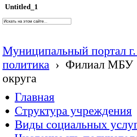
Untitled_1
Муниципальный портал г.
политика
›
Филиал МБУ 
округа
Главная
Структура учреждения
Виды социальных услу