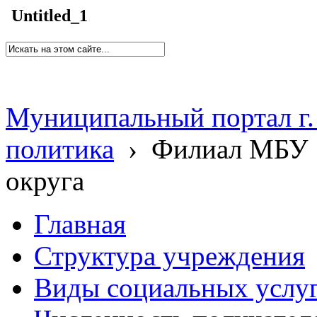
Untitled_1
Муниципальный портал г.
политика
›
Филиал МБУ 
округа
Главная
Структура учреждения
Виды социальных услу