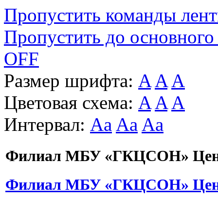
Пропустить команды лен
Пропустить до основного
OFF
Размер шрифта:
A
A
A
Цветовая схема:
A
A
A
Интервал:
Aa
Aa
Aa
Филиал МБУ «ГКЦСОН» Цент
Филиал МБУ «ГКЦСОН» Цент