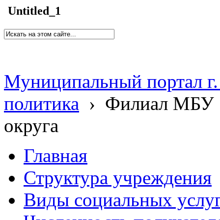
Untitled_1
Муниципальный портал г.
политика
›
Филиал МБУ 
округа
Главная
Структура учреждения
Виды социальных услу