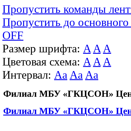
Пропустить команды лен
Пропустить до основного
OFF
Размер шрифта:
A
A
A
Цветовая схема:
A
A
A
Интервал:
Aa
Aa
Aa
Филиал МБУ «ГКЦСОН» Цент
Филиал МБУ «ГКЦСОН» Цент