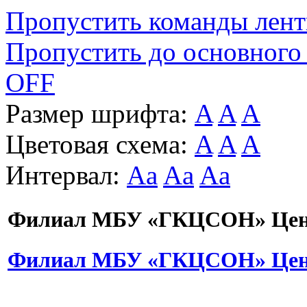
Пропустить команды лен
Пропустить до основного
OFF
Размер шрифта:
A
A
A
Цветовая схема:
A
A
A
Интервал:
Aa
Aa
Aa
Филиал МБУ «ГКЦСОН» Цент
Филиал МБУ «ГКЦСОН» Цент