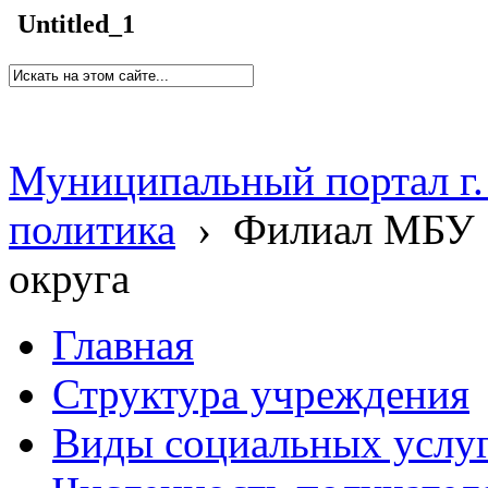
Untitled_1
Муниципальный портал г.
политика
›
Филиал МБУ 
округа
Главная
Структура учреждения
Виды социальных услу