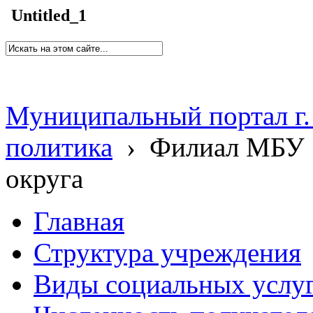
Untitled_1
Муниципальный портал г.
политика
›
Филиал МБУ 
округа
Главная
Структура учреждения
Виды социальных услу