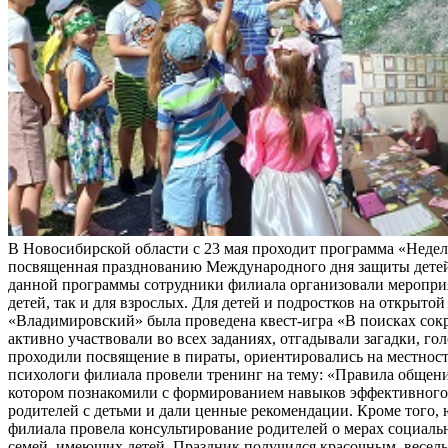
В Новосибирской области с 23 мая проходит программа «Неделя
посвященная празднованию Международного дня защиты детей
данной программы сотрудники филиала организовали мероприя
детей, так и для взрослых. Для детей и подростков на открыт
«Владимировский» была проведена квест-игра «В поисках сок
активно участвовали во всех заданиях, отгадывали загадки, го
проходили посвящение в пираты, ориентировались на местност
психологи филиала провели тренинг на тему: «Правила общени
котором познакомили с формированием навыков эффективног
родителей с детьми и дали ценные рекомендации. Кроме того,
филиала провела консультирование родителей о мерах социал
семей, имеющих детей. Праздник получился красочным, весел