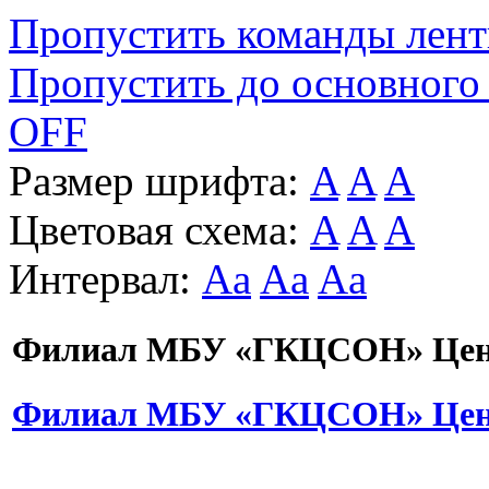
Пропустить команды лен
Пропустить до основного
OFF
Размер шрифта:
A
A
A
Цветовая схема:
A
A
A
Интервал:
Aa
Aa
Aa
Филиал МБУ «ГКЦСОН» Цент
Филиал МБУ «ГКЦСОН» Цент