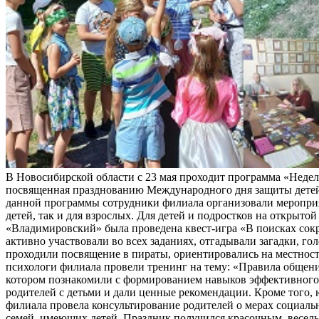
В Новосибирской области с 23 мая проходит программа «Неделя
посвященная празднованию Международного дня защиты детей
данной программы сотрудники филиала организовали мероприя
детей, так и для взрослых. Для детей и подростков на открыт
«Владимировский» была проведена квест-игра «В поисках сок
активно участвовали во всех заданиях, отгадывали загадки, го
проходили посвящение в пираты, ориентировались на местност
психологи филиала провели тренинг на тему: «Правила общени
котором познакомили с формированием навыков эффективног
родителей с детьми и дали ценные рекомендации. Кроме того,
филиала провела консультирование родителей о мерах социал
семей, имеющих детей. Праздник получился красочным, весел