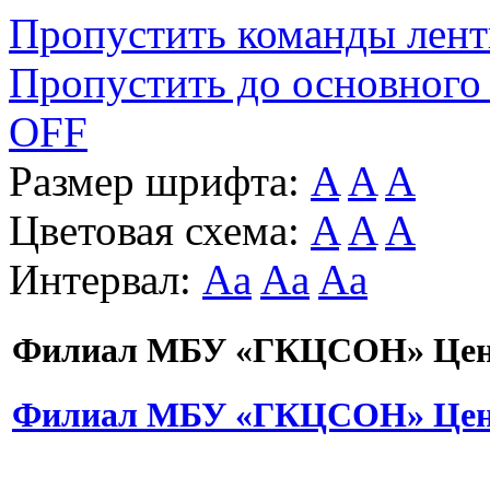
Пропустить команды лен
Пропустить до основного
OFF
Размер шрифта:
A
A
A
Цветовая схема:
A
A
A
Интервал:
Aa
Aa
Aa
Филиал МБУ «ГКЦСОН» Цент
Филиал МБУ «ГКЦСОН» Цент