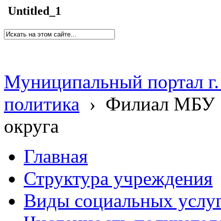
Untitled_1
Муниципальный портал г.
политика
›
Филиал МБУ 
округа
Главная
Структура учреждения
Виды социальных услу