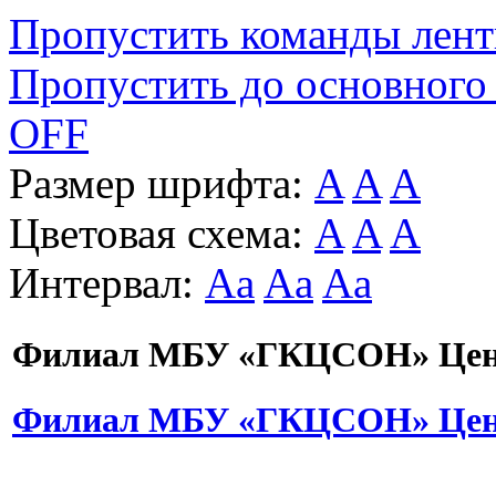
Пропустить команды лен
Пропустить до основного
OFF
Размер шрифта:
A
A
A
Цветовая схема:
A
A
A
Интервал:
Aa
Aa
Aa
Филиал МБУ «ГКЦСОН» Цент
Филиал МБУ «ГКЦСОН» Цент