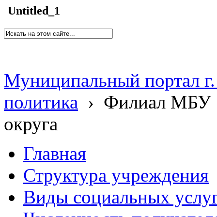
Untitled_1
Муниципальный портал г.
политика
›
Филиал МБУ 
округа
Главная
Структура учреждения
Виды социальных услу