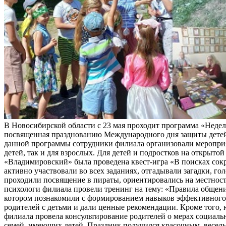
В Новосибирской области с 23 мая проходит программа «Неделя
посвященная празднованию Международного дня защиты детей
данной программы сотрудники филиала организовали мероприя
детей, так и для взрослых. Для детей и подростков на открыт
«Владимировский» была проведена квест-игра «В поисках сок
активно участвовали во всех заданиях, отгадывали загадки, го
проходили посвящение в пираты, ориентировались на местност
психологи филиала провели тренинг на тему: «Правила общени
котором познакомили с формированием навыков эффективног
родителей с детьми и дали ценные рекомендации. Кроме того,
филиала провела консультирование родителей о мерах социал
семей, имеющих детей. Праздник получился красочным, весел