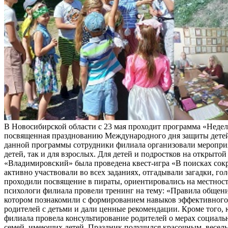
В Новосибирской области с 23 мая проходит программа «Неделя
посвященная празднованию Международного дня защиты детей
данной программы сотрудники филиала организовали мероприя
детей, так и для взрослых. Для детей и подростков на открыт
«Владимировский» была проведена квест-игра «В поисках сок
активно участвовали во всех заданиях, отгадывали загадки, го
проходили посвящение в пираты, ориентировались на местност
психологи филиала провели тренинг на тему: «Правила общени
котором познакомили с формированием навыков эффективног
родителей с детьми и дали ценные рекомендации. Кроме того,
филиала провела консультирование родителей о мерах социал
семей, имеющих детей. Праздник получился красочным, весел