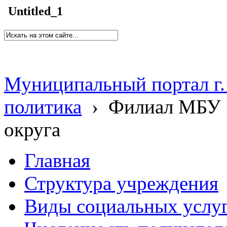
Untitled_1
Муниципальный портал г.
политика
›
Филиал МБУ 
округа
Главная
Структура учреждения
Виды социальных услу