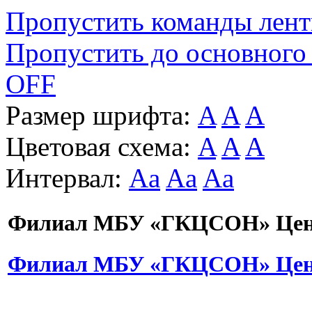
Пропустить команды лен
Пропустить до основного
OFF
Размер шрифта:
A
A
A
Цветовая схема:
A
A
A
Интервал:
Aa
Aa
Aa
Филиал МБУ «ГКЦСОН» Цент
Филиал МБУ «ГКЦСОН» Цент