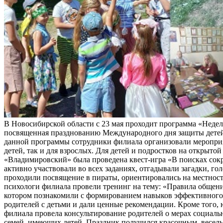
В Новосибирской области с 23 мая проходит программа «Неделя
посвященная празднованию Международного дня защиты детей
данной программы сотрудники филиала организовали мероприя
детей, так и для взрослых. Для детей и подростков на открыт
«Владимировский» была проведена квест-игра «В поисках сок
активно участвовали во всех заданиях, отгадывали загадки, го
проходили посвящение в пираты, ориентировались на местност
психологи филиала провели тренинг на тему: «Правила общени
котором познакомили с формированием навыков эффективног
родителей с детьми и дали ценные рекомендации. Кроме того,
филиала провела консультирование родителей о мерах социал
семей, имеющих детей. Праздник получился красочным, весел