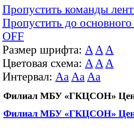
Пропустить команды лен
Пропустить до основного
OFF
Размер шрифта:
A
A
A
Цветовая схема:
A
A
A
Интервал:
Aa
Aa
Aa
Филиал МБУ «ГКЦСОН» Цент
Филиал МБУ «ГКЦСОН» Цент