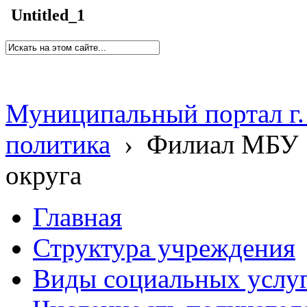
Untitled_1
Муниципальный портал г.
политика
›
Филиал МБУ 
округа
Главная
Структура учреждения
Виды социальных услу