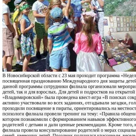
В Новосибирской области с 23 мая проходит программа «Неделя
посвященная празднованию Международного дня защиты детей
данной программы сотрудники филиала организовали мероприя
детей, так и для взрослых. Для детей и подростков на открыт
«Владимировский» была проведена квест-игра «В поисках сок
активно участвовали во всех заданиях, отгадывали загадки, го
проходили посвящение в пираты, ориентировались на местност
психологи филиала провели тренинг на тему: «Правила общени
котором познакомили с формированием навыков эффективног
родителей с детьми и дали ценные рекомендации. Кроме того,
филиала провела консультирование родителей о мерах социал
семей, имеющих детей. Праздник получился красочным, весел