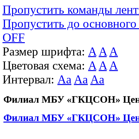
Пропустить команды лен
Пропустить до основного
OFF
Размер шрифта:
A
A
A
Цветовая схема:
A
A
A
Интервал:
Aa
Aa
Aa
Филиал МБУ «ГКЦСОН» Цент
Филиал МБУ «ГКЦСОН» Цент