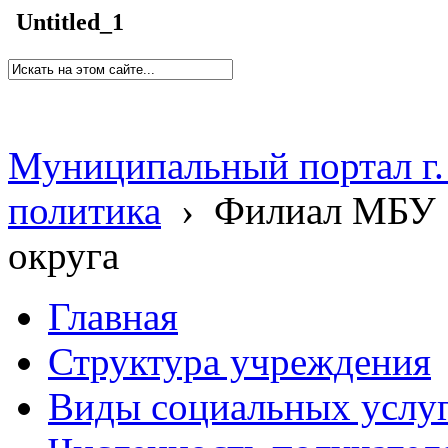
Untitled_1
Муниципальный портал г.
политика
›
Филиал МБУ 
округа
Главная
Структура учреждения
Виды социальных услу