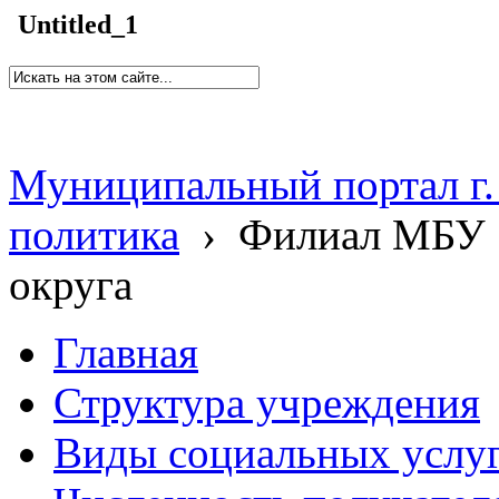
Untitled_1
Муниципальный портал г.
политика
›
Филиал МБУ 
округа
Главная
Структура учреждения
Виды социальных услу