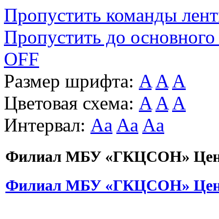
Пропустить команды лен
Пропустить до основного
OFF
Размер шрифта:
A
A
A
Цветовая схема:
A
A
A
Интервал:
Aa
Aa
Aa
Филиал МБУ «ГКЦСОН» Цент
Филиал МБУ «ГКЦСОН» Цент