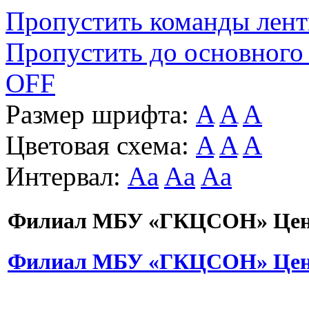
Пропустить команды лен
Пропустить до основного
OFF
Размер шрифта:
A
A
A
Цветовая схема:
A
A
A
Интервал:
Aa
Aa
Aa
Филиал МБУ «ГКЦСОН» Цент
Филиал МБУ «ГКЦСОН» Цент