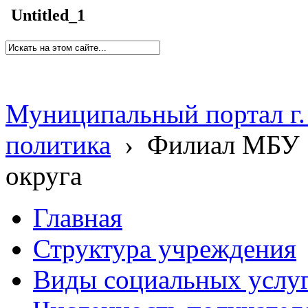
Untitled_1
Муниципальный портал г.
политика
›
Филиал МБУ 
округа
Главная
Структура учреждения
Виды социальных услу