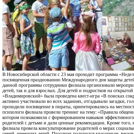
В Новосибирской области с 23 мая проходит программа «Неделя
посвященная празднованию Международного дня защиты детей
данной программы сотрудники филиала организовали мероприя
детей, так и для взрослых. Для детей и подростков на открыт
«Владимировский» была проведена квест-игра «В поисках сок
активно участвовали во всех заданиях, отгадывали загадки, го
проходили посвящение в пираты, ориентировались на местност
психологи филиала провели тренинг на тему: «Правила общени
котором познакомили с формированием навыков эффективног
родителей с детьми и дали ценные рекомендации. Кроме того,
филиала провела консультирование родителей о мерах социал
семей, имеющих детей. Праздник получился красочным, весел