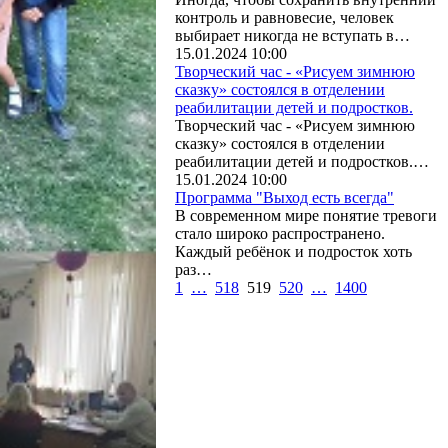
контроль и равновесие, человек
выбирает никогда не вступать в…
15.01.2024 10:00
Творческий час - «Рисуем зимнюю
сказку» состоялся в отделении
реабилитации детей и подростков.
Творческий час - «Рисуем зимнюю
сказку» состоялся в отделении
реабилитации детей и подростков.…
15.01.2024 10:00
Программа "Выход есть всегда"
В современном мире понятие тревоги
стало широко распространено.
Каждый ребёнок и подросток хоть
раз…
1
…
518
519
520
…
1400