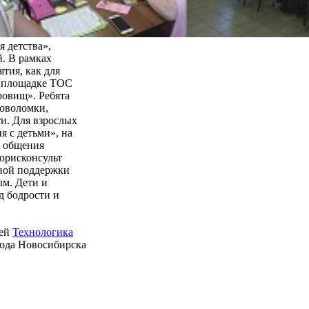
 детства»,
. В рамках
тия, как для
ой площадке ТОС
ровищ». Ребята
ловоломки,
и. Для взрослых
я с детьми», на
о общения
 юрисконсульт
ьной поддержки
ым. Дети и
д бодрости и
ией
Технологика
рода Новосибирска