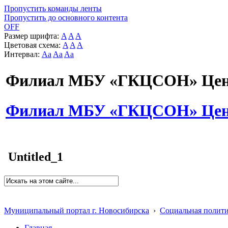
Пропустить команды ленты
Пропустить до основного контента
OFF
Размер шрифта:
A
A
A
Цветовая схема:
A
A
A
Интервал:
Aa
Aa
Aa
Филиал МБУ «ГКЦСОН» Цент
Филиал МБУ «ГКЦСОН» Цент
Untitled_1
Муниципальный портал г. Новосибирска
›
Социальная полит
Главная