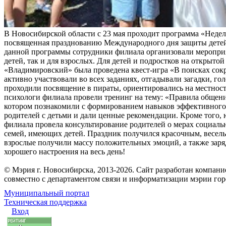
В Новосибирской области с 23 мая проходит программа «Неделя
посвященная празднованию Международного дня защиты детей
данной программы сотрудники филиала организовали мероприя
детей, так и для взрослых. Для детей и подростков на открыт
«Владимировский» была проведена квест-игра «В поисках сок
активно участвовали во всех заданиях, отгадывали загадки, го
проходили посвящение в пираты, ориентировались на местност
психологи филиала провели тренинг на тему: «Правила общени
котором познакомили с формированием навыков эффективног
родителей с детьми и дали ценные рекомендации. Кроме того,
филиала провела консультирование родителей о мерах социал
семей, имеющих детей. Праздник получился красочным, весел
взрослые получили массу положительных эмоций, а также заря
хорошего настроения на весь день!
© Мэрия г. Новосибирска, 2013-2026. Сайт разработан компан
совместно с департаментом связи и информатизации мэрии го
Муниципальный портал
Техническая поддержка
Вход