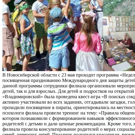
В Новосибирской области с 23 мая проходит программа «Неделя
посвященная празднованию Международного дня защиты детей
данной программы сотрудники филиала организовали мероприя
детей, так и для взрослых. Для детей и подростков на открыт
«Владимировский» была проведена квест-игра «В поисках сок
активно участвовали во всех заданиях, отгадывали загадки, го
проходили посвящение в пираты, ориентировались на местност
психологи филиала провели тренинг на тему: «Правила общени
котором познакомили с формированием навыков эффективног
родителей с детьми и дали ценные рекомендации. Кроме того,
филиала провела консультирование родителей о мерах социал
семей, имеющих детей. Праздник получился красочным, весел