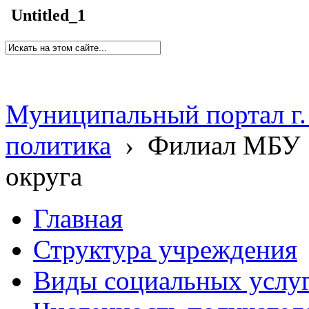
Untitled_1
Муниципальный портал г.
политика
›
Филиал МБУ 
округа
Главная
Структура учреждения
Виды социальных услу