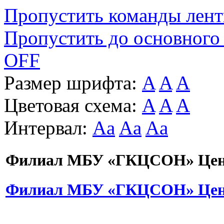
Пропустить команды лен
Пропустить до основного
OFF
Размер шрифта:
A
A
A
Цветовая схема:
A
A
A
Интервал:
Aa
Aa
Aa
Филиал МБУ «ГКЦСОН» Цент
Филиал МБУ «ГКЦСОН» Цент