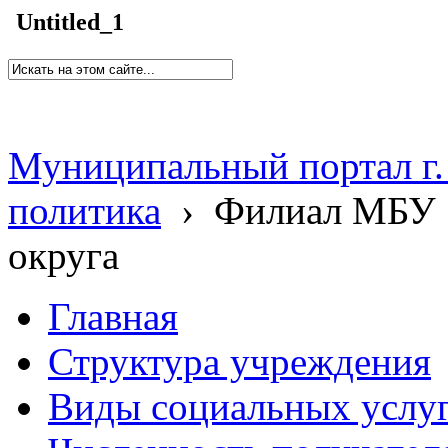
Untitled_1
Муниципальный портал г.
политика
›
Филиал МБУ 
округа
Главная
Структура учреждения
Виды социальных услу