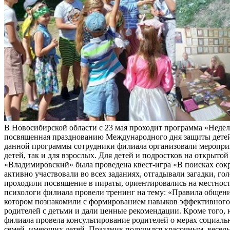
В Новосибирской области с 23 мая проходит программа «Неделя
посвященная празднованию Международного дня защиты детей
данной программы сотрудники филиала организовали мероприя
детей, так и для взрослых. Для детей и подростков на открыт
«Владимировский» была проведена квест-игра «В поисках сок
активно участвовали во всех заданиях, отгадывали загадки, го
проходили посвящение в пираты, ориентировались на местност
психологи филиала провели тренинг на тему: «Правила общени
котором познакомили с формированием навыков эффективног
родителей с детьми и дали ценные рекомендации. Кроме того,
филиала провела консультирование родителей о мерах социал
семей, имеющих детей. Праздник получился красочным, весел