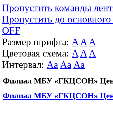
Пропустить команды лен
Пропустить до основного
OFF
Размер шрифта:
A
A
A
Цветовая схема:
A
A
A
Интервал:
Aa
Aa
Aa
Филиал МБУ «ГКЦСОН» Цент
Филиал МБУ «ГКЦСОН» Цент