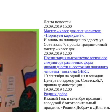
Лента новостей
20.09.2019 15:00
Мастер - класс для специалистов:
«Порисуем каракули?».
И вновь на площадке по адресу, ул.
Советская, 7, прошёл традиционный
мастер - класс для…
20.09.2019 12:00
Презинтация высокотехнологичного
симулятора различных форм
инвалидности и состояния пожилого
человека - костюма GERT.
19 сентября на одной из площадок
Центра по адресу, ул. Советской,7,
прошла демонстрация…
19.09.2019 12:00
Родник добра
Каждый Год, в сентябре проходит
городской благотворительный
праздник «Родник Добра» в ДКиТ им.
…