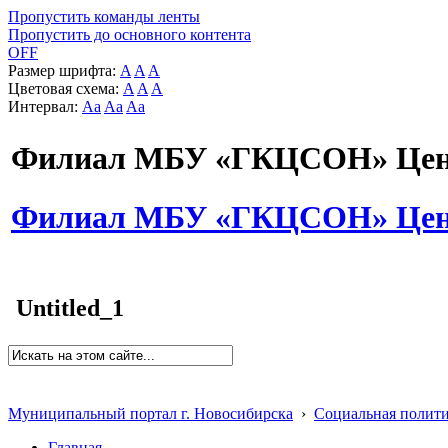
Пропустить команды ленты
Пропустить до основного контента
OFF
Размер шрифта:
A
A
A
Цветовая схема:
A
A
A
Интервал:
Aa
Aa
Aa
Филиал МБУ «ГКЦСОН» Цент
Филиал МБУ «ГКЦСОН» Цент
Untitled_1
Муниципальный портал г. Новосибирска
›
Социальная полит
Главная