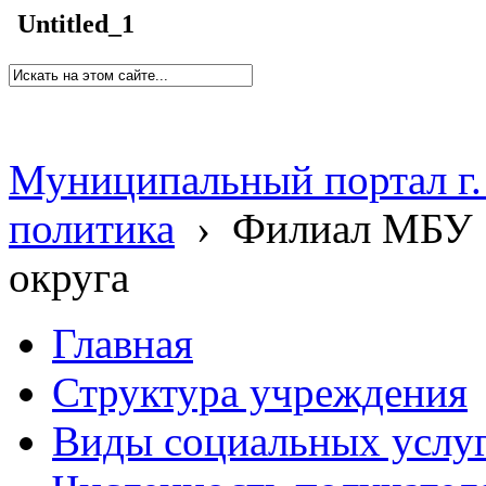
Untitled_1
Муниципальный портал г.
политика
›
Филиал МБУ 
округа
Главная
Структура учреждения
Виды социальных услу