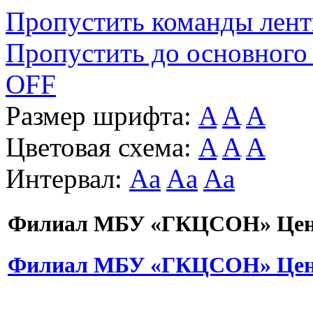
Пропустить команды лен
Пропустить до основного
OFF
Размер шрифта:
A
A
A
Цветовая схема:
A
A
A
Интервал:
Aa
Aa
Aa
Филиал МБУ «ГКЦСОН» Цент
Филиал МБУ «ГКЦСОН» Цент